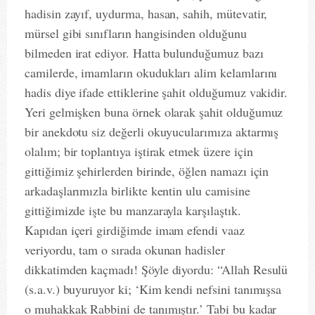
hadisin zayıf, uydurma, hasan, sahih, mütevatir,
mürsel gibi sınıfların hangisinden olduğunu
bilmeden irat ediyor. Hatta bulunduğumuz bazı
camilerde, imamların okudukları alim kelamlarını
hadis diye ifade ettiklerine şahit olduğumuz vakidir.
Yeri gelmişken buna örnek olarak şahit olduğumuz
bir anekdotu siz değerli okuyucularımıza aktarmış
olalım; bir toplantıya iştirak etmek üzere için
gittiğimiz şehirlerden birinde, öğlen namazı için
arkadaşlarımızla birlikte kentin ulu camisine
gittiğimizde işte bu manzarayla karşılaştık.
Kapıdan içeri girdiğimde imam efendi vaaz
veriyordu, tam o sırada okunan hadisler
dikkatimden kaçmadı! Şöyle diyordu: “Allah Resulü
(s.a.v.) buyuruyor ki; ‘Kim kendi nefsini tanımışsa
o muhakkak Rabbini de tanımıştır.’ Tabi bu kadar