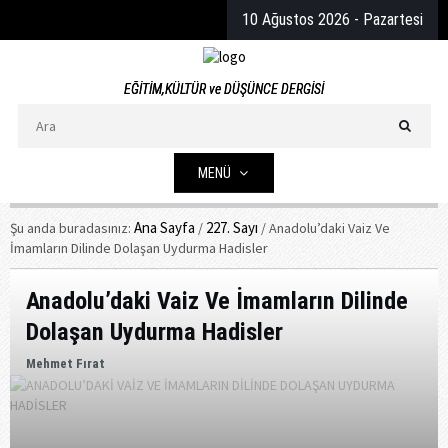
10
Ağustos
2026
- Pazartesi
EĞİTİM,KÜLTÜR ve DÜŞÜNCE DERGİSİ
MENÜ
Ana Sayfa
227. Sayı
Şu anda buradasınız:
/
/
Anadolu’daki Vaiz Ve
İmamların Dilinde Dolaşan Uydurma Hadisler
Anadolu’daki Vaiz Ve İmamların Dilinde
Dolaşan Uydurma Hadisler
Mehmet Fırat