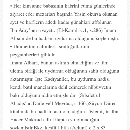
• Her kim anne babasının kabrini cuma günlerinde
ziyaret eder mezarları başında Yasin okursa okunan
ayet ve harflerin adedi kadar günahları affolunur.
İbn Adiy’nin rivayeti. (El-Kamil, c.1, s.286) İmam
Albani de bu hadisin uydurma olduğunu söylemiştir.
• Ümmetimin alimleri İsrailoğullarının
peygamberleri gibidir.
İmam Albani, bunun aslının olmadığını ve tüm
ulema birliği ile uydurma olduğunun sabit olduğunu
aktarmıştır. İşte Kadıyaniler, bu uydurma hadisi
kendi batıl inançlarına delil edinerek nübüvvetin
baki olduğunu iddia etmişlerdir. (Silsilet’ul
Ahadis’ud Daife ve’l Mevdua, s.466.)Süyuti Dürer
kitabında bu hadisin aslı olmadığını söylemiştir. İbn
Hacer Makasıd adlı kitapta aslı olmadığını
söylemiştir.Bkz. keşfü-l hifa (Acluni).c.2.s.83.