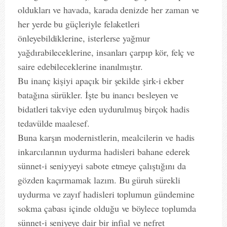
oldukları ve havada, karada denizde her zaman ve
her yerde bu güçleriyle felaketleri
önleyebildiklerine, isterlerse yağmur
yağdırabileceklerine, insanları çarpıp kör, felç ve
saire edebileceklerine inanılmıştır.
Bu inanç kişiyi apaçık bir şekilde şirk-i ekber
batağına sürükler. İşte bu inancı besleyen ve
bidatleri takviye eden uydurulmuş birçok hadis
tedavülde maalesef.
Buna karşın modernistlerin, mealcilerin ve hadis
inkarcılarının uydurma hadisleri bahane ederek
sünnet-i seniyyeyi sabote etmeye çalıştığını da
gözden kaçırmamak lazım. Bu güruh sürekli
uydurma ve zayıf hadisleri toplumun gündemine
sokma çabası içinde olduğu ve böylece toplumda
sünnet-i seniyeye dair bir infial ve nefret