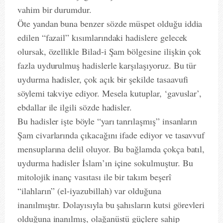
vahim bir durumdur.
Öte yandan buna benzer sözde müspet olduğu iddia
edilen “fazail” kısımlarındaki hadislere gelecek
olursak, özellikle Bilad-i Şam bölgesine ilişkin çok
fazla uydurulmuş hadislerle karşılaşıyoruz. Bu tür
uydurma hadisler, çok açık bir şekilde tasaavufi
söylemi takviye ediyor. Mesela kutuplar, ‘gavuslar’,
ebdallar ile ilgili sözde hadisler.
Bu hadisler işte böyle “yarı tanrılaşmış” insanların
Şam civarlarında çıkacağını ifade ediyor ve tasavvuf
mensuplarına delil oluyor. Bu bağlamda çokça batıl,
uydurma hadisler İslam’ın içine sokulmuştur. Bu
mitolojik inanç vasıtası ile bir takım beşerî
“ilahların” (el-iyazubillah) var olduğuna
inanılmıştır. Dolayısıyla bu şahısların kutsi görevleri
olduğuna inanılmış, olağanüstü güçlere sahip