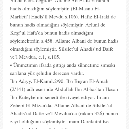
Bu da hadis değildir. Allame Ali El-Kâri bunun
hadis olmadığını söylemiştir. (El-Masnu Fi-
Marifeti’l Hadis’il Mevdu s.106). Hafız El-Iraki de
bunun hadis olmadığını söylemiştir. Acluni de
Keşf’ul Hafa’da bunun hadis olmadığını
söylemektedir, s.458. Allame Albani de bunun hadis
olmadığını söylemiştir. Silsilet’ul Ahadis’ud Daife
ve’l Mevdua, c.1, s.105.
• Ümmetimin ifsada gittiği anda sünnetime sımsıkı
sarılana yüz şehidin derecesi vardır.
İbn Adiyy. El-Kamil.2/90. İbn Bişran El-Amali
(2/141) adlı eserinde Abdullah İbn Abbas’tan Hasan
İbn Kuteybe’nin senedi ile rivayet ediyor. İmam
Zehebi El-Mizan’da, Allame Albani de Silsilet’ul
Ahadis’ud Daife ve’l Mevdua’da (rakam 326) bunun
zayıf olduğunu söylemiştir. İmam Darekutni ise