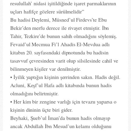
resulullah’ nidasi işitildiğinde işaret parmaklarının
uçları hafifçe gözlere sürülmelidir”
Bu hadisi Deylemi, Müsned’ul Firdevs’te Ebu
Bekir’den merfu derece ile rivayet etmiştir. İbn
Tahir, Tezkire’de bunun sahih olmadığını söylemiş.
Fevaid’ul Mecmua Fi’l Ahadis El-Mevdua adlı
kitabın 20. sayfasındaki dipnotunda bu hadisin
tasavvuf çevresinden varit olup silsilesinde cahil ve
bilinmeyen kişiler var denilmiştir.
• İyilik yaptığın kişinin şerrinden sakın. Hadis değil.
Acluni, Keşf’ul Hafa adlı kitabında bunun hadis
olmadığını belirtmiştir.
• Her kim bir zengine varlığı için tevazu yaparsa o
kişinin dininin üçte biri gider.
Beyhaki, Şueb’ul İman’da bunun hadis olmayıp
ancak Abdullah İbn Mesud’un kelamı olduğunu