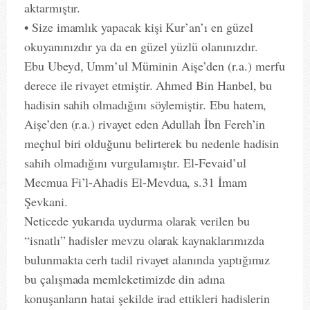
aktarmıştır.
• Size imamlık yapacak kişi Kur’an’ı en güzel
okuyanınızdır ya da en güzel yüzlü olanınızdır.
Ebu Ubeyd, Umm’ul Müminin Aişe’den (r.a.) merfu
derece ile rivayet etmiştir. Ahmed Bin Hanbel, bu
hadisin sahih olmadığını söylemiştir. Ebu hatem,
Aişe’den (r.a.) rivayet eden Adullah İbn Fereh’in
meçhul biri olduğunu belirterek bu nedenle hadisin
sahih olmadığını vurgulamıştır. El-Fevaid’ul
Mecmua Fi’l-Ahadis El-Mevdua, s.31 İmam
Şevkani.
Neticede yukarıda uydurma olarak verilen bu
“isnatlı” hadisler mevzu olarak kaynaklarımızda
bulunmakta cerh tadil rivayet alanında yaptığımız
bu çalışmada memleketimizde din adına
konuşanların hatai şekilde irad ettikleri hadislerin