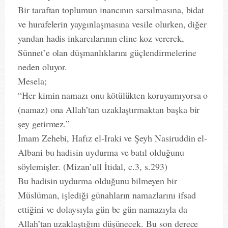
Bir taraftan toplumun inancının sarsılmasına, bidat
ve hurafelerin yaygınlaşmasına vesile olurken, diğer
yandan hadis inkarcılarının eline koz vererek,
Sünnet’e olan düşmanlıklarını güçlendirmelerine
neden oluyor.
Mesela;
“Her kimin namazı onu kötülükten koruyamıyorsa o
(namaz) ona Allah’tan uzaklaştırmaktan başka bir
şey getirmez.”
İmam Zehebi, Hafız el-Iraki ve Şeyh Nasiruddin el-
Albani bu hadisin uydurma ve batıl olduğunu
söylemişler. (Mizan’ull İtidal, c.3, s.293)
Bu hadisin uydurma olduğunu bilmeyen bir
Müslüman, işlediği günahların namazlarını ifsad
ettiğini ve dolaysıyla gün be gün namazıyla da
Allah’tan uzaklaştığını düşünecek. Bu son derece