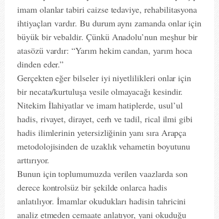
imam olanlar tabiri caizse tedaviye, rehabilitasyona
ihtiyaçları vardır. Bu durum aynı zamanda onlar için
büyük bir vebaldir. Çünkü Anadolu’nun meşhur bir
atasözü vardır: “Yarım hekim candan, yarım hoca
dinden eder.”
Gerçekten eğer bilseler iyi niyetlilikleri onlar için
bir necata/kurtuluşa vesile olmayacağı kesindir.
Nitekim İlahiyatlar ve imam hatiplerde, usul’ul
hadis, rivayet, dirayet, cerh ve tadil, rical ilmi gibi
hadis ilimlerinin yetersizliğinin yanı sıra Arapça
metodolojisinden de uzaklık vehametin boyutunu
arttırıyor.
Bunun için toplumumuzda verilen vaazlarda son
derece kontrolsüz bir şekilde onlarca hadis
anlatılıyor. İmamlar okudukları hadisin tahricini
analiz etmeden cemaate anlatıyor, yani okuduğu