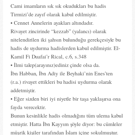
Cami imamların sık sık okudukları bu hadis
Tirmizi’de zayıf olarak kabul edilmiştir.
• Cennet Annelerin ayakları altındadır.
Rivayet zincirinde “kezzab” (yalancı) olarak
nitelendirilen iki şahsın bulunduğu gerekçesiyle bu
hadis de uydurma hadislerden kabul edilmiştir. El-
Kamil Fi Duafai’r Rical, c.6, s.348
• İlmi talep(arayınız)ediniz çinde olsa da.
İbn Habban, İbn Adiy ile Beyhaki’nin Enes’ten
(r.a.) rivayet ettikleri bu hadisi uydurma olarak
addetmiştir.
• Eğer sizden biri iyi niyetle bir taşa yaklaşırsa ona
fayda verecektir.
Bunun kesinlikle hadis olmadığını tüm ulema kabul
etmiştir. Hatta İbn Kayyım şöyle diyor: bu cümleler
müşrik kişiler tarafından İslam içine sokulmuştur.