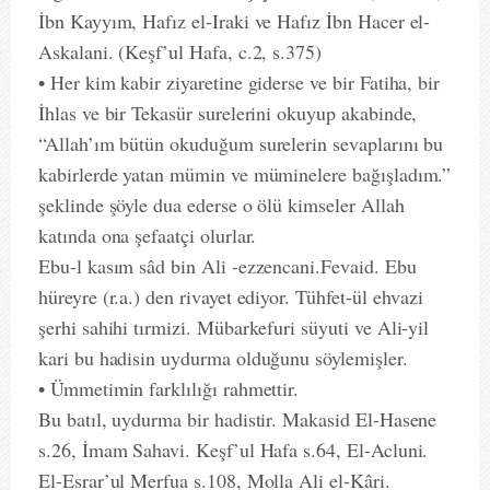
İbn Kayyım, Hafız el-Iraki ve Hafız İbn Hacer el-
Askalani. (Keşf’ul Hafa, c.2, s.375)
• Her kim kabir ziyaretine giderse ve bir Fatiha, bir
İhlas ve bir Tekasür surelerini okuyup akabinde,
“Allah’ım bütün okuduğum surelerin sevaplarını bu
kabirlerde yatan mümin ve müminelere bağışladım.”
şeklinde şöyle dua ederse o ölü kimseler Allah
katında ona şefaatçi olurlar.
Ebu-l kasım sâd bin Ali -ezzencani.Fevaid. Ebu
hüreyre (r.a.) den rivayet ediyor. Tühfet-ül ehvazi
şerhi sahihi tırmizi. Mübarkefuri süyuti ve Ali-yil
kari bu hadisin uydurma olduğunu söylemişler.
• Ümmetimin farklılığı rahmettir.
Bu batıl, uydurma bir hadistir. Makasid El-Hasene
s.26, İmam Sahavi. Keşf’ul Hafa s.64, El-Acluni.
El-Esrar’ul Merfua s.108, Molla Ali el-Kâri.