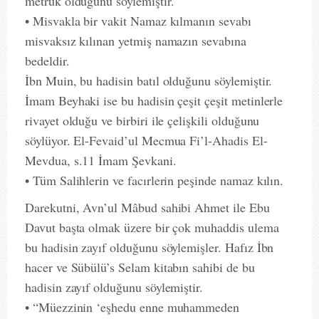
metruk olduğunu söylemiştir.
• Misvakla bir vakit Namaz kılmanın sevabı
misvaksız kılınan yetmiş namazın sevabına
bedeldir.
İbn Muin, bu hadisin batıl olduğunu söylemiştir.
İmam Beyhaki ise bu hadisin çeşit çeşit metinlerle
rivayet olduğu ve birbiri ile çelişkili olduğunu
söylüyor. El-Fevaid’ul Mecmua Fi’l-Ahadis El-
Mevdua, s.11 İmam Şevkani.
• Tüm Salihlerin ve facırlerin peşinde namaz kılın.
Darekutni, Avn’ul Mâbud sahibi Ahmet ile Ebu
Davut başta olmak üzere bir çok muhaddis ulema
bu hadisin zayıf olduğunu söylemişler. Hafız İbn
hacer ve Sübülü’s Selam kitabın sahibi de bu
hadisin zayıf olduğunu söylemiştir.
• “Müezzinin ‘eşhedu enne muhammeden