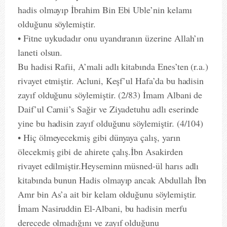
hadis olmayıp İbrahim Bin Ebi Uble’nin kelamı
olduğunu söylemiştir.
• Fitne uykudadır onu uyandıranın üzerine Allah’ın
laneti olsun.
Bu hadisi Rafii, A’mali adlı kitabında Enes’ten (r.a.)
rivayet etmiştir. Acluni, Keşf’ul Hafa’da bu hadisin
zayıf olduğunu söylemiştir. (2/83) İmam Albani de
Daif’ul Camii’s Sağir ve Ziyadetuhu adlı eserinde
yine bu hadisin zayıf olduğunu söylemiştir. (4/104)
• Hiç ölmeyecekmiş gibi dünyaya çalış, yarın
ölecekmiş gibi de ahirete çalış.İbn Asakirden
rivayet edilmiştir.Heyseminn müsned-ül harıs adlı
kitabında bunun Hadis olmayıp ancak Abdullah İbn
Amr bin As’a ait bir kelam olduğunu söylemiştir.
İmam Nasiruddin El-Albani, bu hadisin merfu
derecede olmadığını ve zayıf olduğunu