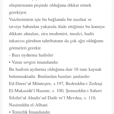
oluşturmanın peşinde olduğuna dikkat etmek
gerekiyor.
Vaizlerimizin işte bu bağlamda bir nasihat ve
tavsiye babından yukarıda ifade ettiğimiz bu konuyu
dikkate almaları, zira modernist, mealci, hadis
inkarcısı güruhun tahribatının da çok ağır olduğunu
görmeleri gerekir.
- Bazı uydurma hadisler
• Vatan sevgisi imandandır.
Bu hadisin uydurma olduğuna dair 16 tane kaynak
bulunmaktadır. Bunlardan bazıları şunlardır:
Ed-Durer’ul Münteşire, s.197, Bedreddin-i Zerkeşi
El-Makasidü’l Hasene, s. 100, Şemseddin-i Sahavi
Silsilet’ul Ahadis’ud Daife ve’l Mevdua, s. 110,
Nasiruddin el-Albani
• Temizlik İmandandır.