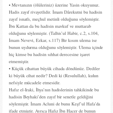
• Mevtanızın (ölüleriniz) üzerine Yasin okuyunuz.
Hadis zayıf rivayetlidir. İmam Dârekutni bu hadisin
zayıf isnatlı, meçhul metinli olduğunu söylemiştir.
İbn Kattan da bu hadisin mavkuf ve muttarab
olduğunu söylemiştir. (Talhis’ul Habir, c.2, s.104,
İmam Nevevi, Ezkar, s.117) Bir kısım ulema ise
bunun uydurma olduğunu söylemiştir. Ulema içinde
hiç kimse bu hadisin sıhhat derecesine işaret
etmemiştir.
• Küçük cihattan büyük cihada döndünüz. Dediler
ki büyük cihat nedir? Dedi ki (Resulullah), kulun
nefsiyle mücadele etmesidir.
Hafız el-Iraki, İhya’nın hadislerinin tahkikinde bu
hadisin Beyhaki’den zayıf bir senetle geldiğini
söylemiştir. İmam Acluni de bunu Keşf’ul Hafa’da
ifade etmiştir. Ayrıca Hafız İbn Hacer de bunun