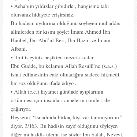
• Ashabım yıldızlar gibidirler, hangisine tabi
olursanız hidayete erişirsiniz.
Bu hadisin uydurma olduğunu söyleyen muhaddis
alimlerden bir kısmı şöyle: İmam Ahmed İbn
Hanbel, İbn Abd’ul Berr, İbn Hazm ve İmam
Albani.
• İlmi isteyiniz beşikten mezara kadar.
Ebu Gudde, bu kelamın Allah Resulü’ne (s.a.s.)
isnat edilmesinin caiz olmadığını sadece hikmetli
bir söz olduğunu ifade ediyor.
• Allah (c.c.) kıyamet gününde ayıplarının
örtünmesi için insanları annelerin isimleri ile
çağırıyor.
Heysemi, “isnadında birkaç kişi var tanımıyorum.”
diyor. 3/163. Bu hadisin zayıf olduğunu söyleyen
diğer muhaddis ulema ise şöyle: İbn Salah, Nevevi,